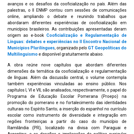
avanços e os desafios da cooficialização no país. Além das
palestras, o II ENMP contou com sessões de comunicações
online, ampliando o debate e reunindo trabalhos que
abordaram diferentes experiências de cooficialização em
municípios brasileiros. As contribuições apresentadas deram
origem ao e-book
Cooficialização e Regulamentação de
Línguas: debates e experiências no II Encontro Nacional de
Municípios Plurilíngues
, organizado pelo
GT Geopolíticas do
Multilinguismo
e disponível gratuitamente abaixo.
A obra reúne nove capítulos que abordam diferentes
dimensões da temática da cooficialização e regulamentação
de línguas. Além da discussão central, o volume contempla
também experiências vinculadas ao ensino público. Nos
capítulos I, VI e VII, são analisados, respectivamente, o papel do
Programa de Educação Escolar Pomerana (Proepo) na
promoção do pomerano e no fortalecimento das identidades
culturais no Espírito Santo; a inserção do espanhol no currículo
escolar como instrumento de diversidade e integração em
regiões fronteiriças a partir do caso do município de
Ramilândia (PR), localizado na divisa com Paraguai e
Argentina; e os desafios e implicações da política curricular