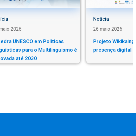
ícia
Notícia
maio 2026
26 maio 2026
tedra UNESCO em Políticas
Projeto Wikikaing
guísticas para o Multilinguismo é
presença digital d
novada até 2030