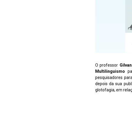
O professor
Gilvan
Multilinguismo
par
pesquisadores par
depois da sua publ
glotofagia, em rela