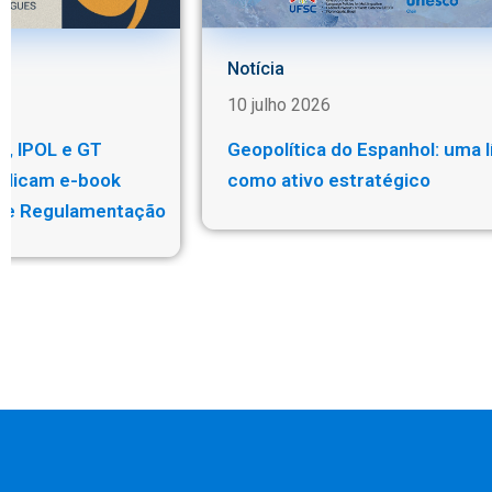
Notícia
10 julho 2026
, IPOL e GT
Geopolítica do Espanhol: uma l
blicam e-book
como ativo estratégicoㅤ
ão e Regulamentação