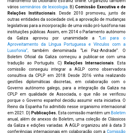
mantimento do Diciónario Estraviz online. Organizou também
vários
seminários de lexicologia
. B)
Comissão Executiva e de
Relações Institucionais
. Desde 2010 promoveu, junto de
outras entidades da sociedade civil, a aprovação de mudanças
legislativas para a incorporação de uma visão pró-lusófona nas
instituições públicas. Assim, em 2014 o Parlamento autónomo
da Galiza aprovou por unanimidade a “
Lei para o
Aproveitamento da Língua Portuguesa e Vínculos com a
Lusofonia”,
também denominada “Lei Paz-Andrade”. O
Boletim Oficial da Galiza começou a publicar-se com uma
tradução ao Português. C)
Relações Internacionais
. Esta
comissão conseguiu integrar a AGLP como observadora
consultiva da CPLP em 2018. Desde 2016 vinha realizando
gestões diplomáticas discretas, em colaboração com o
Governo autónomo galego, para a integração da Galiza na
CPLP em qualidade de Associada, o que não se verificou
porque o Governo espanhol decidiu assumir esta iniciativa. O
Reino da Espanha foi admitido nesse organismo internacional
em 2021. D)
Publicações.
Esta comissão mantém um
Boletim
anual, além de anexos do Boletim, uma coleção de Clássicos
da Galiza e edições variadas. A AGLP organizou até à data 3
conferências internacionais em colaboração com a
Comissão